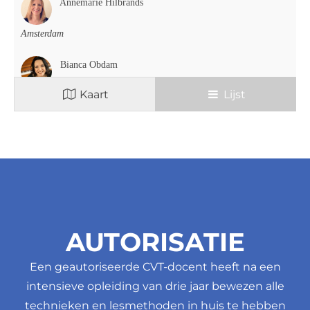
Annemarie Hilbrands
Amsterdam
Bianca Obdam
Kaart
Lijst
Hoorn
Carolien Goeman
Beverwijk
Catharina Jansen
Nijmegen
AUTORISATIE
Claudia Copier
Een geautoriseerde CVT-docent heeft na een
Utrecht
intensieve opleiding van drie jaar bewezen alle
technieken en lesmethoden in huis te hebben