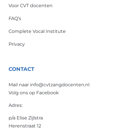
Voor CVT docenten
Gouda
FAQ’s
Naylan Heiland
Complete Vocal Institute
Vlaardingen
Privacy
Nienke Caljouw
Amsterdam
CONTACT
Rob van der Meule
Mail naar
info@cvtzangdocenten.nl
Oost-Souburg
Volg ons op
Facebook
Sanna van Vliet
Adres:
Amsterdam
p/a Elise Zijlstra
Saskia Bak
Herenstraat 12