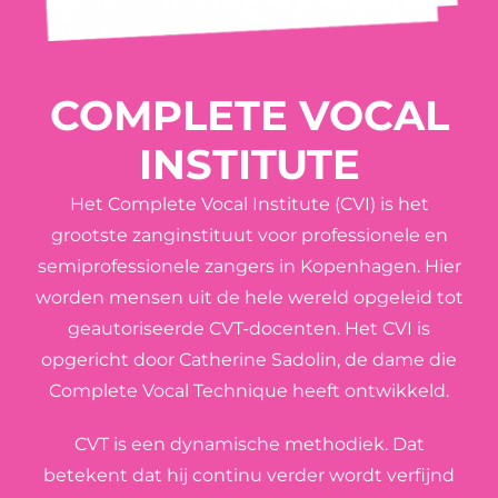
Louis van Dijk
Zaandam
COMPLETE VOCAL
Lucia Ciobotaru
INSTITUTE
Gorinchem
Maaike Hermans
Het Complete Vocal Institute (CVI) is het
grootste zanginstituut voor professionele en
semiprofessionele zangers in Kopenhagen. Hier
Manon Sloos
worden mensen uit de hele wereld opgeleid tot
Utrecht
geautoriseerde CVT-docenten. Het CVI is
opgericht door Catherine Sadolin, de dame die
Margriet Sjoerdsma
Complete Vocal Technique heeft ontwikkeld.
Amsterdam
CVT is een dynamische methodiek. Dat
betekent dat hij continu verder wordt verfijnd
Marieke van Diepen