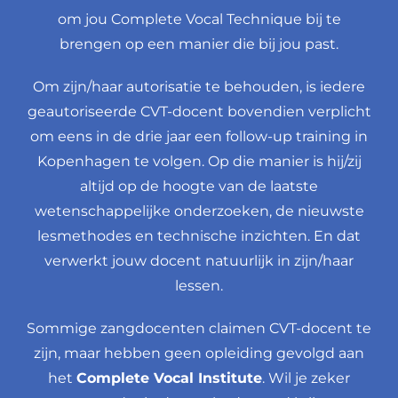
Cordula Klein Goldewijk
om jou Complete Vocal Technique bij te
brengen op een manier die bij jou past.
Utrecht
Daniëlle Lous
Om zijn/haar autorisatie te behouden, is iedere
geautoriseerde CVT-docent bovendien verplicht
Tilburg
om eens in de drie jaar een follow-up training in
Kopenhagen te volgen. Op die manier is hij/zij
Eline Lammers
altijd op de hoogte van de laatste
wetenschappelijke onderzoeken, de nieuwste
Elise Zijlstra
lesmethodes en technische inzichten. En dat
verwerkt jouw docent natuurlijk in zijn/haar
Haaften
lessen.
Esther Polvliet
Sommige zangdocenten claimen CVT-docent te
Leiden
zijn, maar hebben geen opleiding gevolgd aan
het
Complete Vocal Institute
. Wil je zeker
Gwen van Genderen