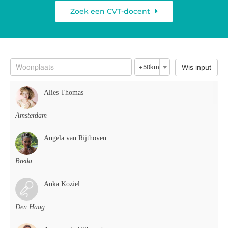
Zoek een CVT-docent
+50km
Wis input
Alies Thomas
Amsterdam
Angela van Rijthoven
Breda
Anka Koziel
Den Haag