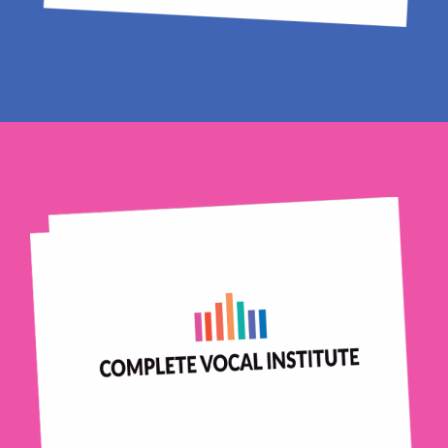
Breda
Karoliina Korpijaakko
Haarlem
Lidy Knol
Liesanne Koster
Liza Meuldijk
Culemborg
Lizanne de Haan