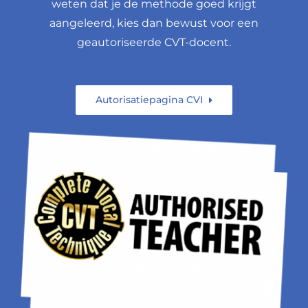
weten dat je de methode goed krijgt
Meerssen
aangeleerd, kies dan bewust voor een
geautoriseerde CVT-docent.
Ibernice MacBean
Dordrecht
Autorisatiepagina CVI
Inge Rambags
Rotterdam
Ingrid Smeenk
Warnsveld
Jackie Fleskens
Amsterdam
Jeroen Manuhutu