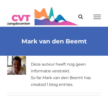
Ga
naar
inhoud
Mark van den Beemt
Over
Mark van den Beemt
Deze auteur heeft nog geen
informatie verstrekt.
So far Mark van den Beemt has
created 1 blog entries.